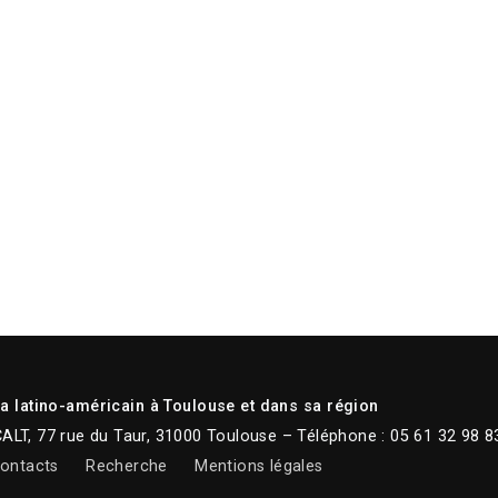
 latino-américain à Toulouse et dans sa région
CALT, 77 rue du Taur, 31000 Toulouse – Téléphone : 05 61 32 98 8
ontacts
Recherche
Mentions légales