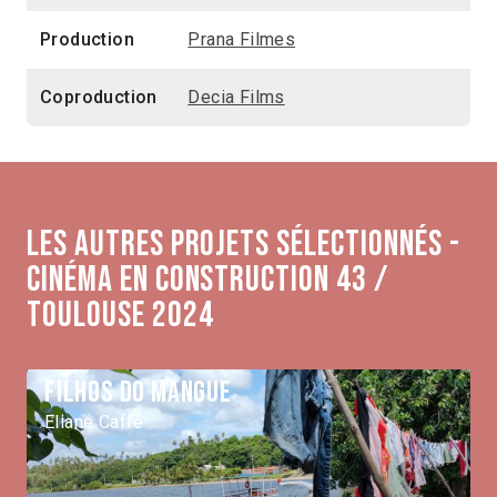
Production
Prana Filmes
Coproduction
Decia Films
Les autres projets sélectionnés -
Cinéma en construction 43 /
Toulouse 2024
Filhos do mangue
Eliane Caffé