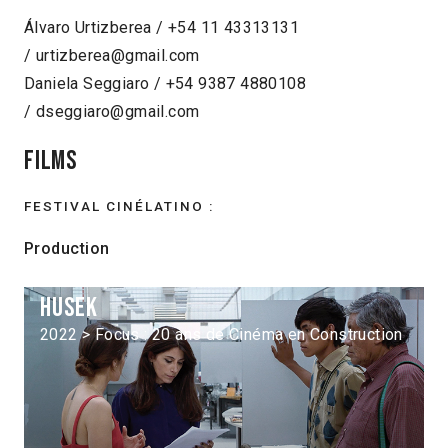
Álvaro Urtizberea / +54 11 43313131
/ urtizberea@gmail.com
Daniela Seggiaro / +54 9387 4880108
/ dseggiaro@gmail.com
Films
FESTIVAL CINÉLATINO :
Production
Husek
2022 > Focus : 20 ans de Cinéma en Construction