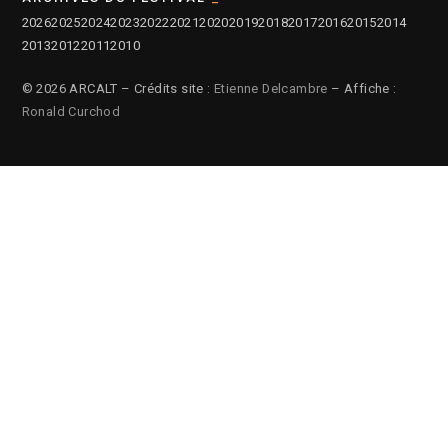
2026
2025
2024
2023
2022
2021
2020
2019
2018
2017
2016
2015
2014
2013
2012
2011
2010
© 2026 ARCALT – Crédits site :
Etienne Delcambre
– Affiche :
Ronald Curchod