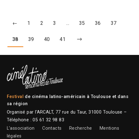
←
1
2
3
…
35
36
37
→
38
39
40
41
Festival
de cinéma latino-américain à Toulouse et dans
sa région
Organisé par l’ARCALT, 77 rue du Taur, 31000 Toulouse –
Téléphone : 05 61 32 98 83
L’association
Contacts
Recherche
Mentions
légales