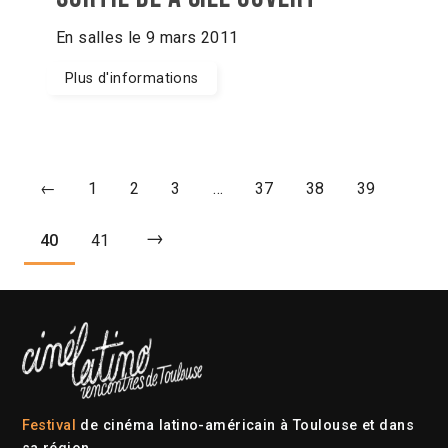
En salles le 9 mars 2011
Plus d'informations
←
1
2
3
…
37
38
39
→
40
41
Festival
de cinéma latino-américain à Toulouse et dans