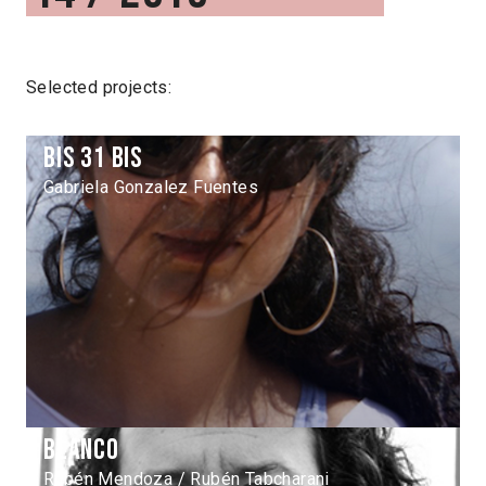
Selected projects:
Bis 31 bis
Gabriela Gonzalez Fuentes
Blanco
Rubén Mendoza / Rubén Tabcharani