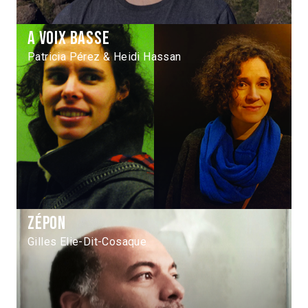
A voix basse
Patricia Pérez & Heidi Hassan
Zépon
Gilles Elie-Dit-Cosaque