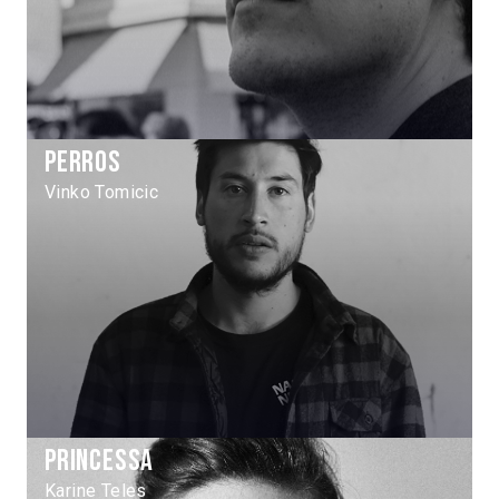
Perros
Vinko Tomicic
Princessa
Karine Teles