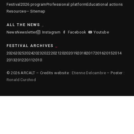
Festival
2026 program
Professional platform
Educational actions
Resources
— Sitemap
ALL THE NEWS
News
Newsletter
Instagram
Facebook
Youtube
FESTIVAL ARCHIVES
2026
2025
2024
2023
2022
2021
2020
2019
2018
2017
2016
2015
2014
2013
2012
2011
2010
© 2026 ARCALT – Credits website :
Etienne Delcambre
– Poster :
Ronald Curchod