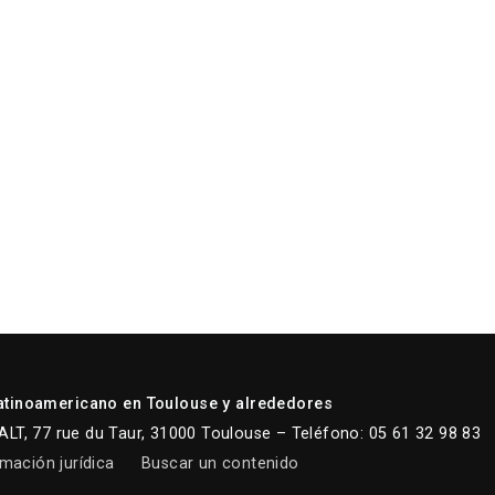
atinoamericano en Toulouse y alrededores
LT, 77 rue du Taur, 31000 Toulouse – Teléfono: 05 61 32 98 83
mación jurídica
Buscar un contenido