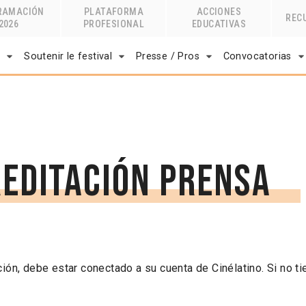
RAMACIÓN
PLATAFORMA
ACCIONES
REC
2026
PROFESIONAL
EDUCATIVAS
r
Soutenir le festival
Presse / Pros
Convocatorias
reditación prensa
ción, debe estar conectado a su cuenta de Cinélatino. Si no t