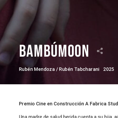
BambúMoon
Rubén Mendoza / Rubén Tabcharani
2025
Premio Cine en Construcción A Fabrica Stud
Una madre de salud herida cuenta a su hija, a