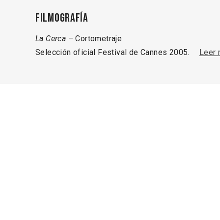
Filmografía
La Cerca
– Cortometraje
Selección oficial Festival de Cannes 2005.
Leer
Información profesional
Únicamente las personas acreditadas a la
Si está registrado, inicie sesión y conéc