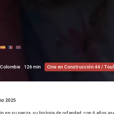
Colombie
126 min
Cine en Construcción 44 / Tou
io 2025
ún en su panza, su historia de orfandad: con 6 años a