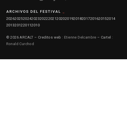
ARCHIVOS DEL FESTIVAL
2026
2025
2024
2023
2022
2021
2020
2019
2018
2017
2016
2015
2014
2013
2012
2011
2010
© 2026 ARCALT – Creditos web :
Etienne Delcambre
– Cartel :
Ronald Curchod