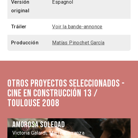
Versión
Espagnol
original
Tráiler
Voir la bande-annonce
Producción
Matías Pinochet García
Otros proyectos seleccionados -
Cine en Construcción 13 /
Toulouse 2008
Amorosa Soledad
Victoria Galardi, Martín Carranza