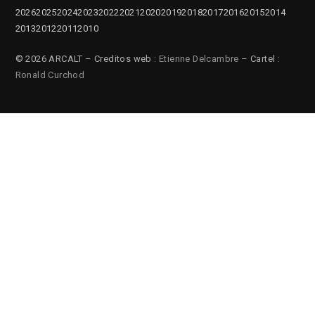
2026
2025
2024
2023
2022
2021
2020
2019
2018
2017
2016
2015
2014
2013
2012
2011
2010
© 2026 ARCALT – Creditos web :
Etienne Delcambre
– Cartel :
Ronald Curchod