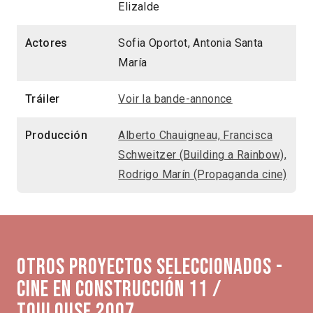
Elizalde
Actores
Sofia Oportot, Antonia Santa
María
Tráiler
Voir la bande-annonce
Producción
Alberto Chauigneau, Francisca
Schweitzer (Building a Rainbow),
Rodrigo Marín (Propaganda cine)
Otros proyectos seleccionados -
Cine en Construcción 11 /
Toulouse 2007