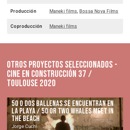
Producción
Maneki films
,
Bossa Nova Films
Coproducción
Maneki films
Otros proyectos seleccionados -
Cine en Construcción 37 /
Toulouse 2020
50 o dos ballenas se encuentran en
la playa / 50 or Two Whales Meet in
the Beach
Jorge Cuchí