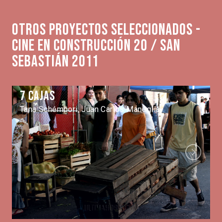
Otros proyectos seleccionados -
Cine en Construcción 20 / San
Sebastián 2011
7 cajas
Tana Schémbori, Juan Carlos Maneglia
Next