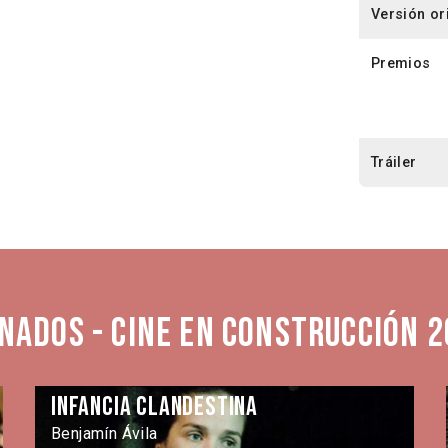
Versión or
Premios
Tráiler
nados - Cine en Construcción 2
Infancia clandestina
Benjamín Ávila