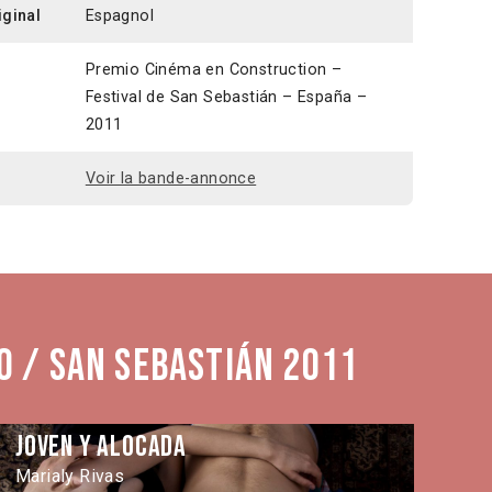
iginal
Espagnol
Premio Cinéma en Construction –
Festival de San Sebastián – España –
2011
Voir la bande-annonce
0 / San Sebastián 2011
Joven y alocada
La
Marialy Rivas
Ju