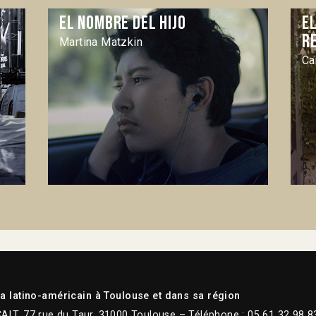
El Nombre del hijo
E
r
Martina Matzkin
Ca
 latino-américain à Toulouse et dans sa région
CALT, 77 rue du Taur, 31000 Toulouse – Téléphone : 05 61 32 98 8