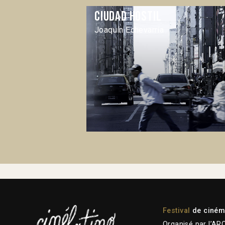
Ciudad hostil
Joaquín Echevarría
Festival
de cinéma
Organisé par l’AR