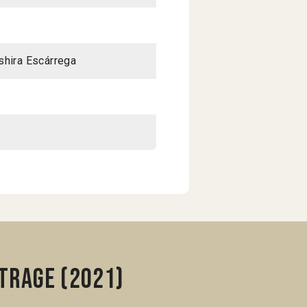
shira Escárrega
trage (2021)