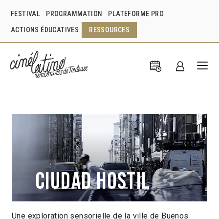
FESTIVAL
PROGRAMMATION
PLATEFORME PRO
ACTIONS ÉDUCATIVES
RESSOURCES
Ciudad hostil
Une exploration sensorielle de la ville de Buenos
Joaquín Echevarría
Argentine
2019
10min