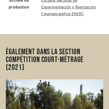
Société de
Escuela Nacional de
production
Experimentación y Realización
Cinematográfica ENERC
Également dans la section
Compétition Court-métrage
(2021)
Agua
Santiago Zermeño