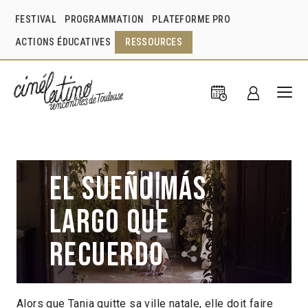
FESTIVAL
PROGRAMMATION
PLATEFORME PRO
ACTIONS ÉDUCATIVES
RESSOURCES
El Sueño más
largo que
recuerdo
Alors que Tania quitte sa ville natale, elle doit faire
Carlos Lenin
Mexique
2021
20min