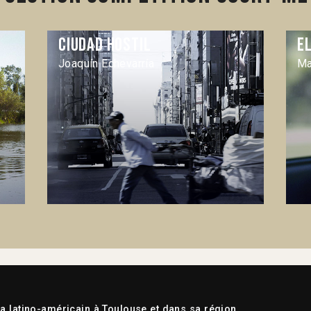
Ciudad hostil
El
Joaquín Echevarría
Ma
 latino-américain à Toulouse et dans sa région