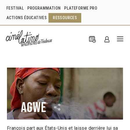
FESTIVAL
PROGRAMMATION
PLATEFORME PRO
ACTIONS ÉDUCATIVES
RESSOURCES
Agwe
François part aux États-Unis et laisse derrière lui sa
Samuel Suffren
Haiti
2022
17min