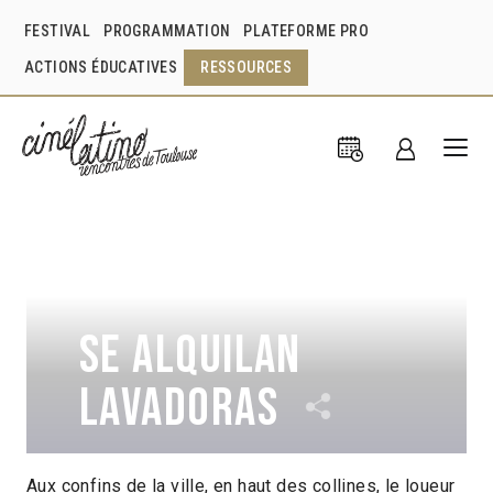
FESTIVAL
PROGRAMMATION
PLATEFORME PRO
ACTIONS ÉDUCATIVES
RESSOURCES
Se alquilan
lavadoras
Aux confins de la ville, en haut des collines, le loueur
Jeferson Romero
Colombie
2020
17min