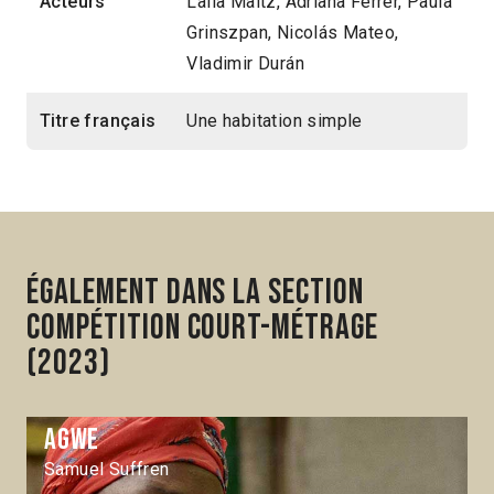
Acteurs
Laila Maltz, Adriana Ferrer, Paula
Grinszpan, Nicolás Mateo,
Vladimir Durán
Titre français
Une habitation simple
Également dans la section
Compétition Court-métrage
(2023)
Agwe
Samuel Suffren