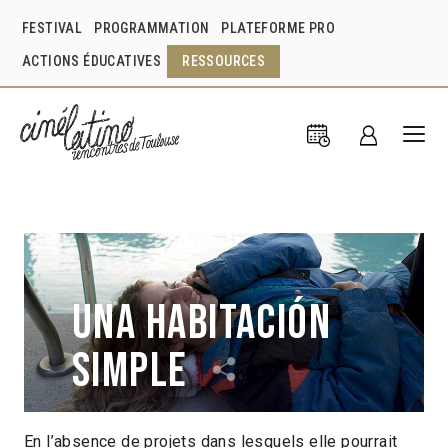
FESTIVAL
PROGRAMMATION
PLATEFORME PRO
ACTIONS ÉDUCATIVES
RESSOURCES
Una habitación
simple
En l’absence de projets dans lesquels elle pourrait
Nicolás Dolensky
Argentine
2022
17min