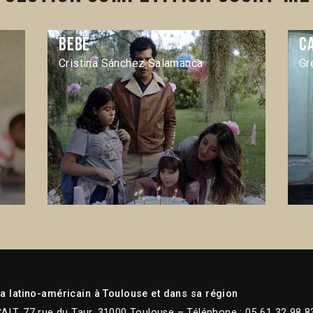
Bebé
C
Cristina Sánchez Salamanca
Gr
 latino-américain à Toulouse et dans sa région
CALT, 77 rue du Taur, 31000 Toulouse – Téléphone : 05 61 32 98 8