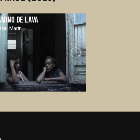
amino de lava
Carlos Mon
etel Marín
Itati Romero
Next
3