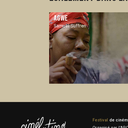
Agwe
Samuel Suffren
Festival
de cinéma
Organisé par l’AR