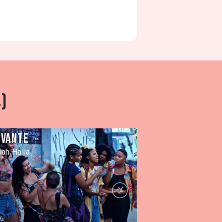
)
evante
Mis hermano
llah Halla
Claudia Huaiquim
Next