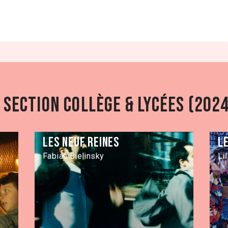
section Collège & Lycées (2024
Les neuf reines
L
Fabián Bielinsky
Li