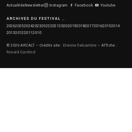
Actualités
Newsletter
Instagram
Facebook
Youtube
ARCHIVES DU FESTIVAL
2026
2025
2024
2023
2022
2021
2020
2019
2018
2017
2016
2015
2014
2013
2012
2011
2010
© 2026 ARCALT – Crédits site :
Etienne Delcambre
– Affiche :
Ronald Curchod