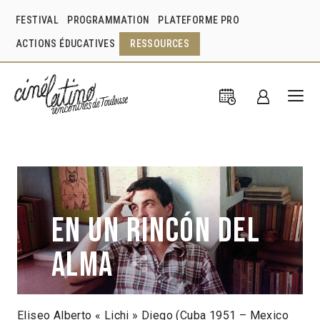
FESTIVAL
PROGRAMMATION
PLATEFORME PRO
ACTIONS ÉDUCATIVES
RESSOURCES
En un rincón del
alma
Eliseo Alberto « Lichi » Diego (Cuba 1951 – Mexico
Jorge Dalton
Salvador
2016