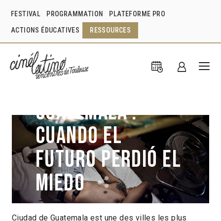
FESTIVAL
PROGRAMMATION
PLATEFORME PRO
ACTIONS ÉDUCATIVES
RESSOURCES
Guatemala :
cuando el
futuro perdió el
miedo
Ciudad de Guatemala est une des villes les plus
Jordi Ferrer
Espagne
2016
1h25