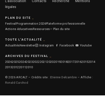
L’association
Contacts
Recherche
Mentions
légales
PLAN DU SITE
Festival
Programmation 2026
Plateforme professionnelle
Actions éducatives
Ressources
— Plan du site
TOUTE L'ACTUALITÉ
Actualités
Newsletter
Instagram
Facebook
Youtube
ARCHIVES DU FESTIVAL
2026
2025
2024
2023
2022
2021
2020
2019
2018
2017
2016
2015
2014
2013
2012
2011
2010
© 2026 ARCALT – Crédits site :
Etienne Delcambre
– Affiche :
Ronald Curchod