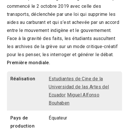
commencé le 2 octobre 2019 avec celle des
Artes del Ecuador
Miguel Alfonso Bouhaben
transports, déclenchée par une loi qui supprime les
Équateur
2020
20min
aides au carburant et qui s’est achevée par un accord
entre le mouvement indigène et le gouvernement.
2020 > Cinémas du temps présent
Face à la gravité des faits, les étudiants auscultent
2020 > Séances spéciales
les archives de la grève sur un mode critique-créatif
pour les penser, les interroger et générer le débat.
Première mondiale.
Réalisation
Estudiantes de Cine de la
Universidad de las Artes del
Ecuador
Miguel Alfonso
Bouhaben
Pays de
Équateur
production