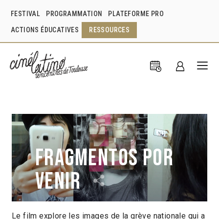
FESTIVAL
PROGRAMMATION
PLATEFORME PRO
ACTIONS ÉDUCATIVES
RESSOURCES
Fragmentos por
venir
Le film explore les images de la grève nationale qui a
Estudiantes de Cine de la Universidad de las