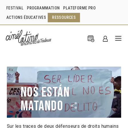
FESTIVAL
PROGRAMMATION
PLATEFORME PRO
ACTIONS ÉDUCATIVES
RESSOURCES
Nos están
matando
Sur les traces de deux défenseurs de droits humains
Tom Laffay
Emily Wright
Colombie
2018