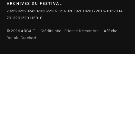
ARCHIVES DU FESTIVAL
2026
2025
2024
2023
2022
2021
2020
2019
2018
2017
2016
2015
2014
2013
2012
2011
2010
© 2026 ARCALT – Crédits site :
Etienne Delcambre
– Affiche :
Ronald Curchod