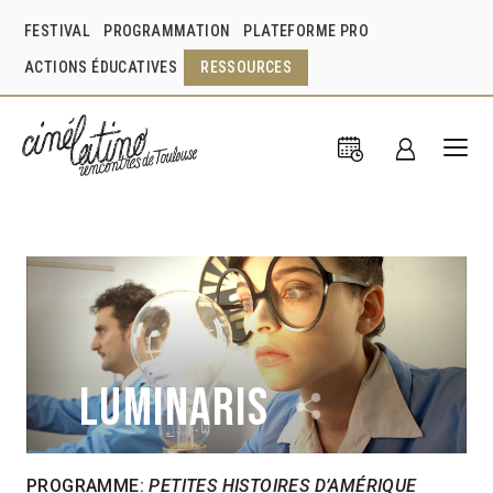
FESTIVAL
PROGRAMMATION
PLATEFORME PRO
ACTIONS ÉDUCATIVES
RESSOURCES
Luminaris
PROGRAMME:
PETITES HISTOIRES D’AMÉRIQUE
Juan Pablo Zaramella
Argentine
2011