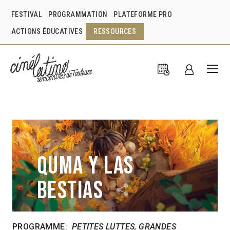
FESTIVAL
PROGRAMMATION
PLATEFORME PRO
ACTIONS ÉDUCATIVES
RESSOURCES
Quma y las
bestias
PROGRAMME:
PETITES LUTTES, GRANDES
Javier Ignacio Luna Crook
Iván Stur