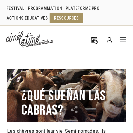
FESTIVAL
PROGRAMMATION
PLATEFORME PRO
ACTIONS ÉDUCATIVES
RESSOURCES
¿Qué sueñan las
cabras?
Les chèvres sont leur vie. Semi-nomades, ils
Jorge Prior
Mexique
2011
1h32