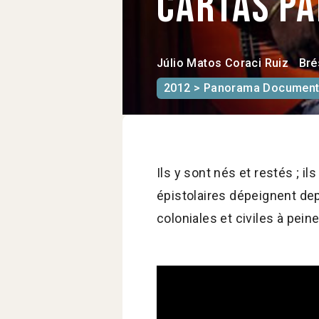
Cartas p
Júlio Matos
Coraci Ruiz
Bré
2012 > Panorama Document
Ils y sont nés et restés ; il
épistolaires dépeignent dep
coloniales et civiles à pein