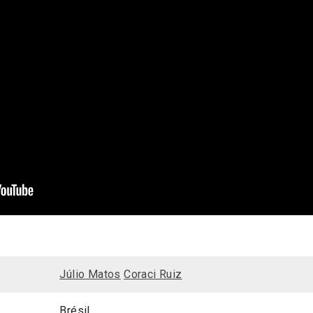
Júlio Matos
Coraci Ruiz
Brésil