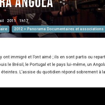
ara Angola
sil
2011
1h17
aire
2012 > Panorama Documentaires et associations
s y ont immigré et l’ont aimé ; ils en sont partis ou repa
uis le Brésil, le Portugal et le pays lui-même, un Ang
e éteintes. L’assise du quotidien répond sobrement à la