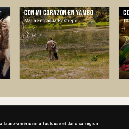
Con mi corazón en Yambo
C
María Fernanda Restrepo
Th
 latino-américain à Toulouse et dans sa région