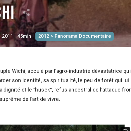
chi
2011
45min
2012 > Panorama Documentaire
euple Wichi, acculé par l’agro-industrie dévastatrice qu
arder son identité, sa spiritualité, le peu de forêt qui lu
la dignité et le ʺhusekʺ, refus ancestral de l’attaque fr
suprême de l’art de vivre.