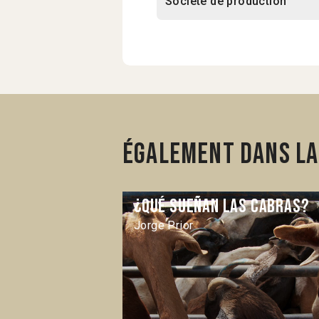
Société de production
Également dans la
¿Qué sueñan las cabras?
Jorge Prior