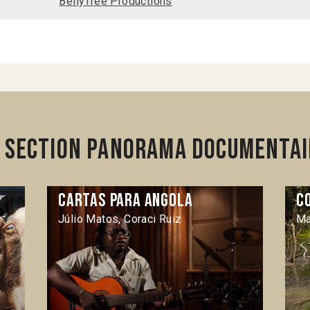
BellyTree Productions
 section Panorama Documentai
Cartas para Angola
C
Júlio Matos, Coraci Ruiz
Ma