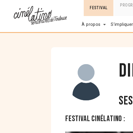
PROG
FESTIVAL
À propos
S’implique
D
Ses
Festival Cinélatino :