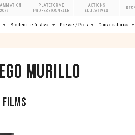
RAMMATION
PLATEFORME
ACTIONS
RES
2026
PROFESSIONNELLE
ÉDUCATIVES
r
Soutenir le festival
Presse / Pros
Convocatorias
iego Murillo
 films