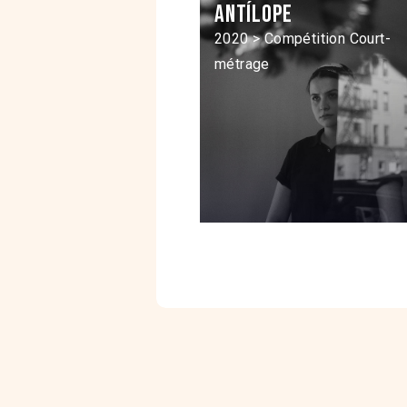
Antílope
2020 > Compétition Court-
métrage