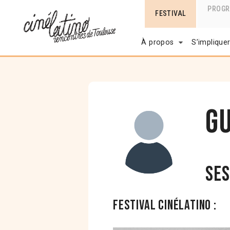
PROG
FESTIVAL
À propos
S’implique
Gu
Ses
Festival Cinélatino :