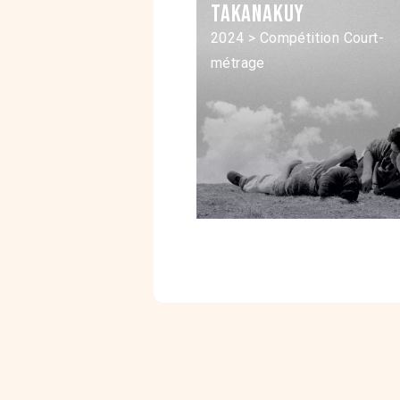
Takanakuy
2024 > Compétition Court-
métrage