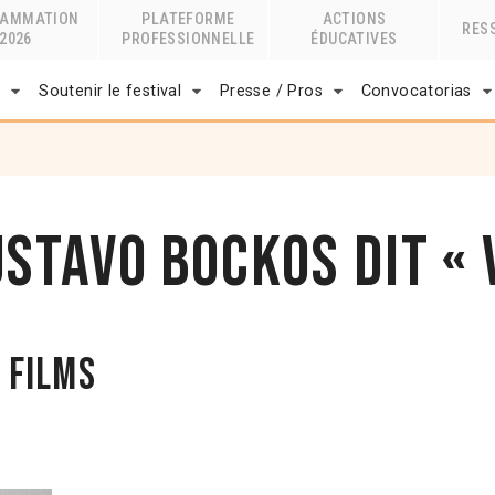
RAMMATION
PLATEFORME
ACTIONS
RES
2026
PROFESSIONNELLE
ÉDUCATIVES
r
Soutenir le festival
Presse / Pros
Convocatorias
stavo Bockos dit « 
 films