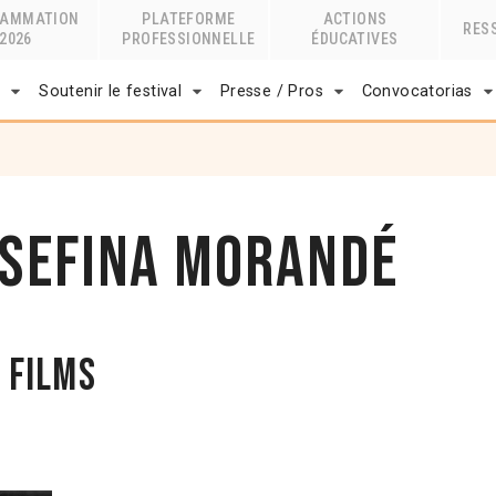
RAMMATION
PLATEFORME
ACTIONS
RES
2026
PROFESSIONNELLE
ÉDUCATIVES
r
Soutenir le festival
Presse / Pros
Convocatorias
osefina Morandé
 films