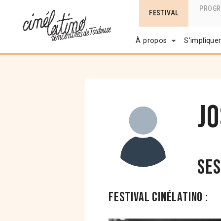
PROG
FESTIVAL
À propos
S’implique
J
Ses
Festival Cinélatino :