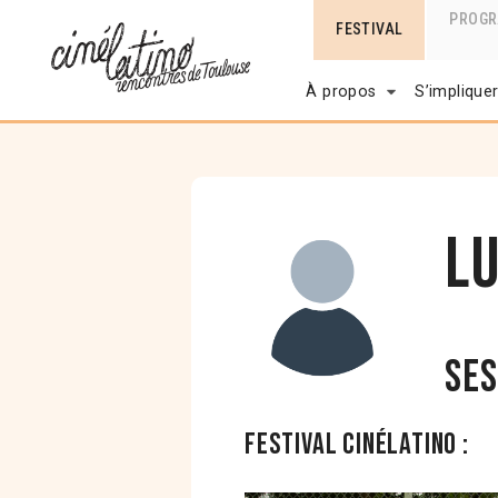
PROG
FESTIVAL
À propos
S’implique
L
Ses
Festival Cinélatino :