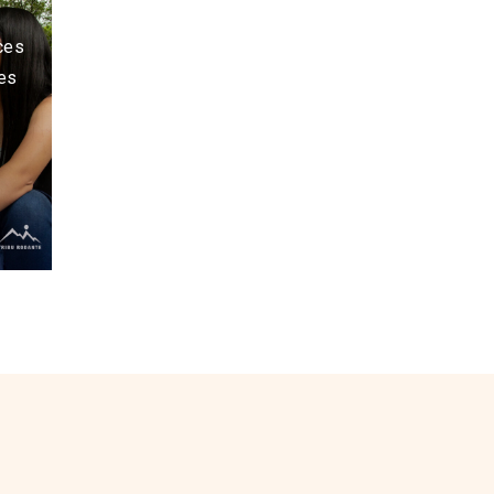
ces
des