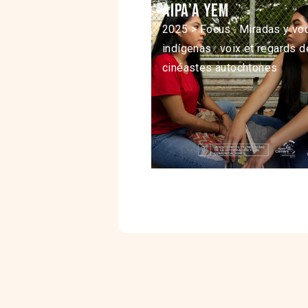
Aipa’a Yem
2025 > Focus : Miradas y vo
indígenas : voix et regards 
cinéastes autochtones