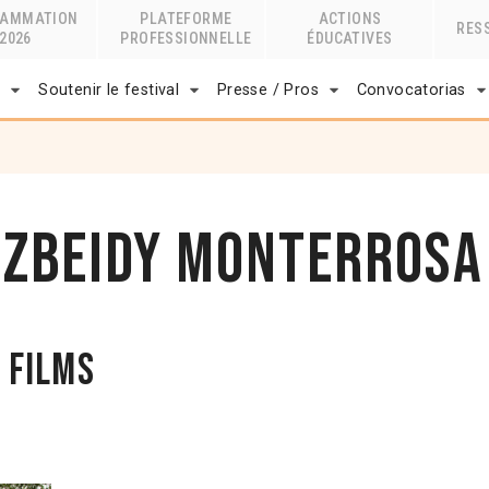
RAMMATION
PLATEFORME
ACTIONS
RES
2026
PROFESSIONNELLE
ÉDUCATIVES
r
Soutenir le festival
Presse / Pros
Convocatorias
uzbeidy Monterrosa
 films