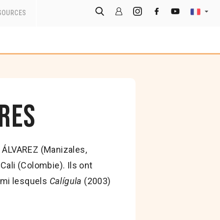
SOURCES
res
 ÁLVAREZ (Manizales,
Cali (Colombie). Ils ont
rmi lesquels
Calígula
(2003)