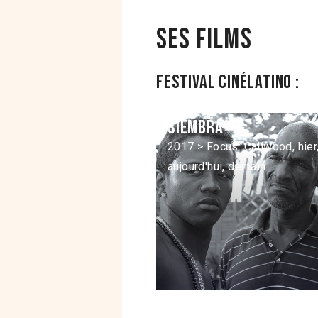
Ses films
Festival Cinélatino :
Siembra
2017 > Focus: Caliwood, hier
aujourd'hui, demain