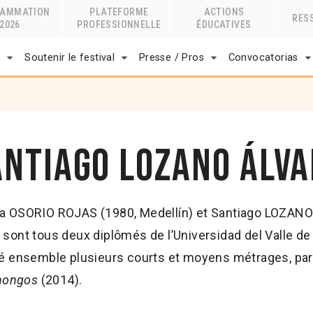
RAMMATION
PLATEFORME
ACTIONS
RES
2026
PROFESSIONNELLE
ÉDUCATIVES
r
Soutenir le festival
Presse / Pros
Convocatorias
antiago Lozano Álva
a OSORIO ROJAS (1980, Medellín) et Santiago LOZANO
 sont tous deux diplômés de l’Universidad del Valle de 
sé ensemble plusieurs courts et moyens métrages, pa
 hongos
(2014).