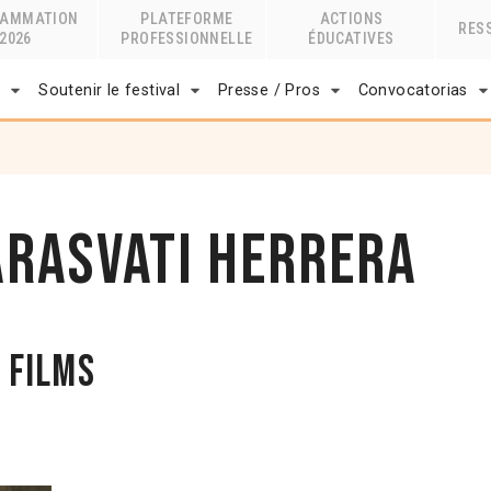
RAMMATION
PLATEFORME
ACTIONS
RES
2026
PROFESSIONNELLE
ÉDUCATIVES
r
Soutenir le festival
Presse / Pros
Convocatorias
arasvati Herrera
 films