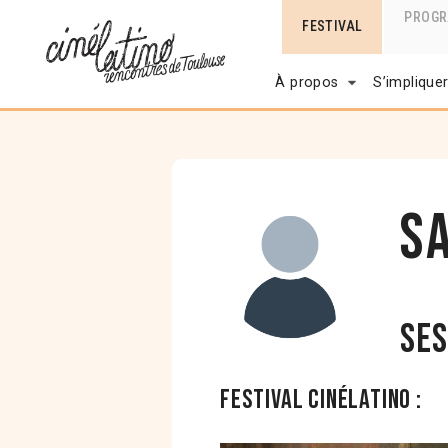
PROG
FESTIVAL
À propos
S’implique
S
Ses
Festival Cinélatino :