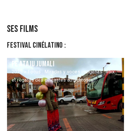
Ses films
Festival Cinélatino :
Pe ataju jumali
2025 > Focus : Miradas y voces indígenas : voix
et regards des cinéastes autochtones