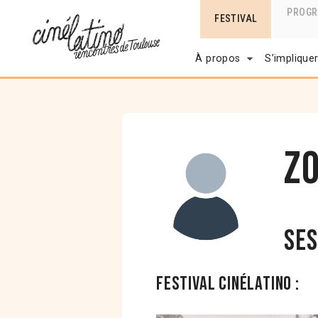
PROG
FESTIVAL
À propos
S’implique
Z
Ses
Festival Cinélatino :