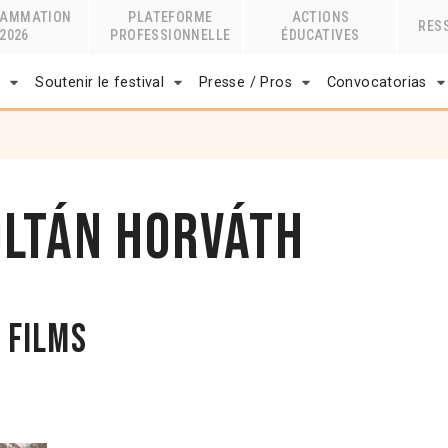
RAMMATION
PLATEFORME
ACTIONS
RES
2026
PROFESSIONNELLE
ÉDUCATIVES
r
Soutenir le festival
Presse / Pros
Convocatorias
oltán Horváth
 films