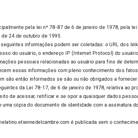
palmente pela lei nº 78-87 de 6 de janeiro de 1978, pela le
a de 24 de outubro de 1995.
s seguintes informações podem ser coletadas: o URL dos link
sso do usuário, o endereço IP (Internet Protocol) do usuário
rmações pessoais relacionadas ao usuário para fins de deter
rnecem essas informações com pleno conhecimento dos fatos
com são então informados se são ou não obrigados a fornece
uintes da Lei 78-17, de 6 de janeiro de 1978, relativa ao 
reito de acessar, retificar e se opor a quaisquer dados pess
de uma cópia do documento de identidade com a assinatura d
elatino.etiennedelcambre.com é publicada sem o conheciment