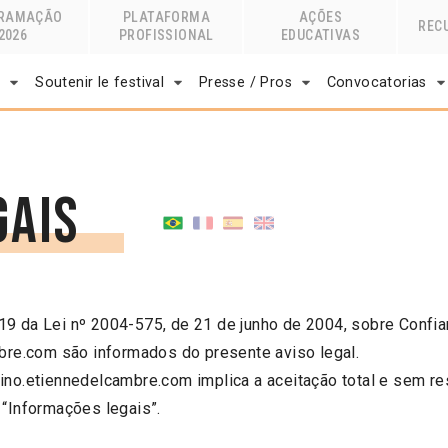
RAMAÇÃO
PLATAFORMA
AÇÕES
REC
2026
PROFISSIONAL
EDUCATIVAS
r
Soutenir le festival
Presse / Pros
Convocatorias
gais
19 da Lei nº 2004-575, de 21 de junho de 2004, sobre Confian
mbre.com são informados do presente aviso legal.
tino.etiennedelcambre.com implica a aceitação total e sem re
 “Informações legais”.