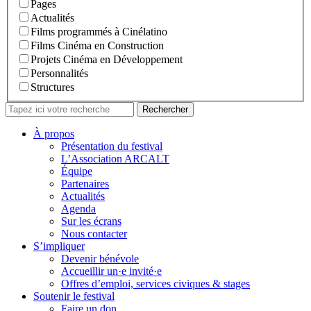
Pages
Actualités
Films programmés à Cinélatino
Films Cinéma en Construction
Projets Cinéma en Développement
Personnalités
Structures
Rechercher
À propos
Présentation du festival
L’Association ARCALT
Équipe
Partenaires
Actualités
Agenda
Sur les écrans
Nous contacter
S’impliquer
Devenir bénévole
Accueillir un·e invité·e
Offres d’emploi, services civiques & stages
Soutenir le festival
Faire un don