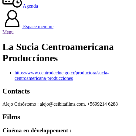
Agenda
Espace membre
Menu
La Sucia Centroamericana
Producciones
https://www.centrodecine.go.cr/productora/sucia-
centroamericana-producciones
Contacts
Alejo Crisóstomo : alejo@ceibitafilms.com, +5699214 6288
Films
Cinéma en développement :