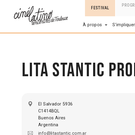
PROG
FESTIVAL
À propos
S’implique
Lita Stantic Pr
El Salvador 5936
C1414BQL
Buenos Aires
Argentina
info@litastantic.com.ar