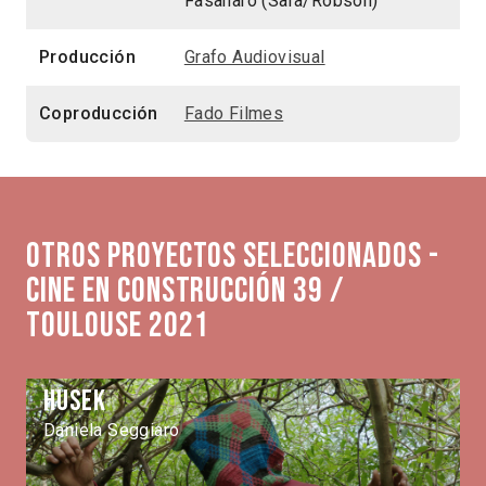
Fasanaro (Sara/Robson)
Producción
Grafo Audiovisual
Coproducción
Fado Filmes
Otros proyectos seleccionados -
Cine en Construcción 39 /
Toulouse 2021
Husek
Daniela Seggiaro