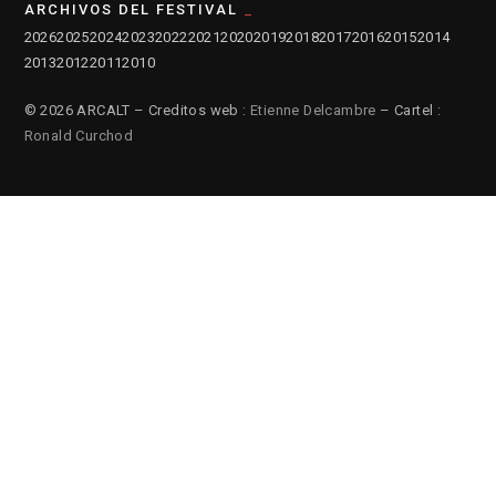
ARCHIVOS DEL FESTIVAL
2026
2025
2024
2023
2022
2021
2020
2019
2018
2017
2016
2015
2014
2013
2012
2011
2010
© 2026 ARCALT – Creditos web :
Etienne Delcambre
– Cartel :
Ronald Curchod