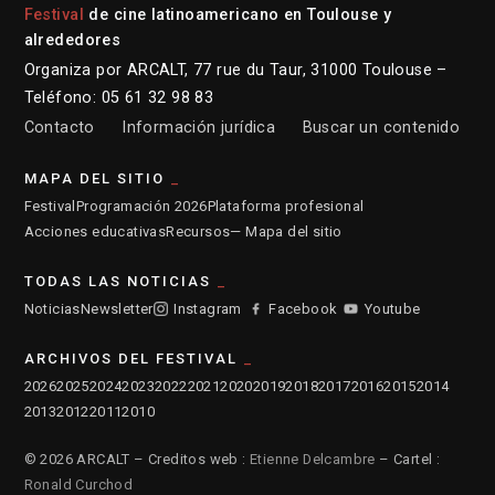
Festival
de cine latinoamericano en Toulouse y
alrededores
Organiza por ARCALT, 77 rue du Taur, 31000 Toulouse –
Teléfono: 05 61 32 98 83
Contacto
Información jurídica
Buscar un contenido
MAPA DEL SITIO
Festival
Programación 2026
Plataforma profesional
Acciones educativas
Recursos
— Mapa del sitio
TODAS LAS NOTICIAS
Noticias
Newsletter
Instagram
Facebook
Youtube
ARCHIVOS DEL FESTIVAL
2026
2025
2024
2023
2022
2021
2020
2019
2018
2017
2016
2015
2014
2013
2012
2011
2010
© 2026 ARCALT – Creditos web :
Etienne Delcambre
– Cartel :
Ronald Curchod