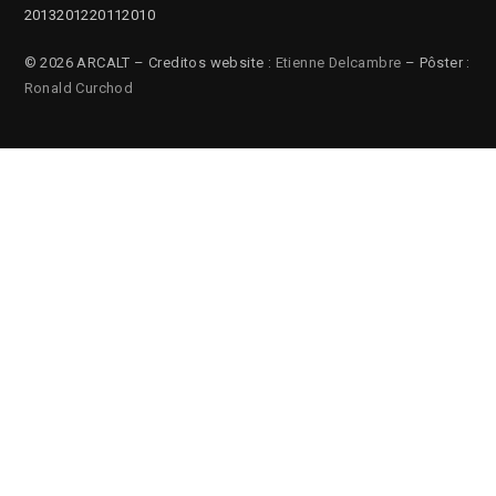
2013
2012
2011
2010
© 2026 ARCALT – Creditos website :
Etienne Delcambre
– Pôster :
Ronald Curchod