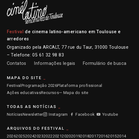
Festival
de cinema latino-americano em Toulouse e
arredores
Organizado pela ARCALT, 77 rue du Taur, 31000 Toulouse
– Telefone: 05 61 32 98 83
Contatos
Informações legais
Formulário de busca
MAPA DO SITE
Festival
Programação 2026
Plataforma profissional
Ações educativas
Recursos
— Mapa do site
TODAS AS NOTÍCIAS
Notícias
Newsletter
Instagram
Facebook
Youtube
ARQUIVOS DO FESTIVAL
2026
2025
2024
2023
2022
2021
2020
2019
2018
2017
2016
2015
2014