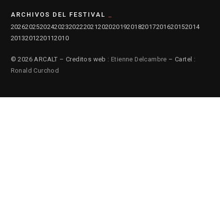
ARCHIVOS DEL FESTIVAL
2026
2025
2024
2023
2022
2021
2020
2019
2018
2017
2016
2015
2014
2013
2012
2011
2010
© 2026 ARCALT – Creditos web :
Etienne Delcambre
– Cartel :
Ronald Curchod