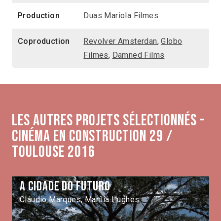
Production
Duas Mariola Filmes
Coproduction
Revolver Amsterdan
,
Globo
Filmes
,
Damned Films
Les autres projets sélectionnés -
Cinéma en construction 29 /
Toulouse 2016
A cidade do futuro
Cláudio Marques, Marília Hughes